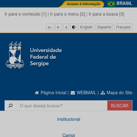
BRASIL
Ir para o conteúdo [1]
|
Ir para o menu [2]
|
Ir para a busca [3]
a+
a-
a
English
Español
Français
Página Inicial
|
WEBMAIL
|
Mapa do Site
Institucional
Campi