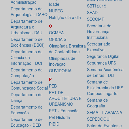
Administração
Idade
SBTI 2015
Departamento de
NUPEG
SEAD
Arqueologia - DARQ
Nutrição dia a dia
SECOMP
Departamento de
Secretaria de
O
Arquitetura e
Governança
Urbanismo - DAU
OCMEA
Institucional
Departamento de
OFICIAIS
Secretariado
Biociências (DBCI)
Olimpíada Brasileira
Executivo
Departamento de
de Contabilidade
Seguranca Digital
Ciência da
Olimpíadas de
Segurança UFS
Informação - DCI
Inovação
Semana Acadêmica
Departamento de
OUVIDORIA
de Letras - DLI
Computação
P
Semana de
Departamento de
PEB
Fisioterapia da UFS
Comunicação Social
PET DE
Campus Lagarto
Departamento de
ARQUITETURA E
Semana de
Dança
URBANISMO
Geografia
Departamento de
PET - Educação
SEMAT ITABAIANA
Educação
Pet História
SEPEDOQUI
Departamento de
PIBID
Educação - DED
Setor de Eventos e