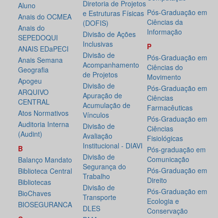
Diretoria de Projetos
Aluno
Pós-Graduação em
e Estruturas Físicas
Anais do OCMEA
Ciências da
(DOFIS)
Anais do
Informação
Divisão de Ações
SEPEDOQUI
Inclusivas
P
ANAIS EDaPECI
Divisão de
Pós-Graduação em
Anais Semana
Acompanhamento
Ciências do
Geografia
de Projetos
Movimento
Apogeu
Divisão de
Pós-Graduação em
ARQUIVO
Apuração de
Ciências
CENTRAL
Acumulação de
Farmacêuticas
Atos Normativos
Vínculos
Pós-Graduação em
Auditoria Interna
Divisão de
Ciências
(Audint)
Avaliação
Fisiológicas
Institucional - DIAVI
B
Pós-graduação em
Divisão de
Comunicação
Balanço Mandato
Segurança do
Pós-Graduação em
Biblioteca Central
Trabalho
Direito
Bibliotecas
Divisão de
Pós-Graduação em
BioChaves
Transporte
Ecologia e
BIOSEGURANCA
DLES
Conservação