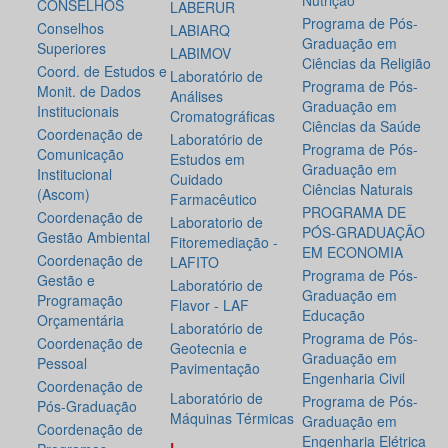
Nutrição
CONSELHOS
LABERUR
Programa de Pós-
Conselhos
LABIARQ
Graduação em
Superiores
LABIMOV
Ciências da Religião
Coord. de Estudos e
Laboratório de
Programa de Pós-
Monit. de Dados
Análises
Graduação em
Institucionais
Cromatográficas
Ciências da Saúde
Coordenação de
Laboratório de
Programa de Pós-
Comunicação
Estudos em
Graduação em
Institucional
Cuidado
Ciências Naturais
(Ascom)
Farmacêutico
PROGRAMA DE
Coordenação de
Laboratorio de
PÓS-GRADUAÇÃO
Gestão Ambiental
Fitoremediação -
EM ECONOMIA
Coordenação de
LAFITO
Programa de Pós-
Gestão e
Laboratório de
Graduação em
Programação
Flavor - LAF
Educação
Orçamentária
Laboratório de
Programa de Pós-
Coordenação de
Geotecnia e
Graduação em
Pessoal
Pavimentação
Engenharia Civil
Coordenação de
Laboratório de
Programa de Pós-
Pós-Graduação
Máquinas Térmicas
Graduação em
Coordenação de
Engenharia Elétrica