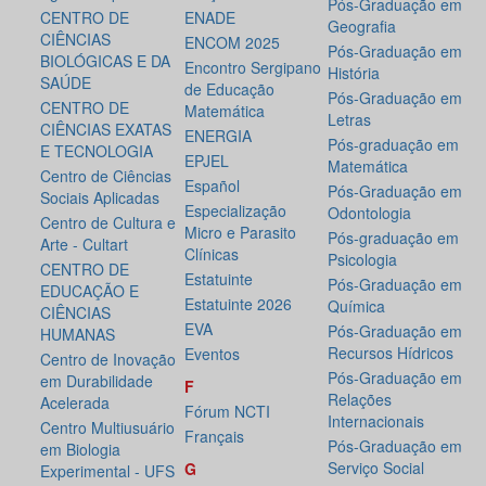
Pós-Graduação em
CENTRO DE
ENADE
Geografia
CIÊNCIAS
ENCOM 2025
Pós-Graduação em
BIOLÓGICAS E DA
Encontro Sergipano
História
SAÚDE
de Educação
Pós-Graduação em
CENTRO DE
Matemática
Letras
CIÊNCIAS EXATAS
ENERGIA
Pós-graduação em
E TECNOLOGIA
EPJEL
Matemática
Centro de Ciências
Español
Pós-Graduação em
Sociais Aplicadas
Especialização
Odontologia
Centro de Cultura e
Micro e Parasito
Pós-graduação em
Arte - Cultart
Clínicas
Psicologia
CENTRO DE
Estatuinte
Pós-Graduação em
EDUCAÇÃO E
Estatuinte 2026
Química
CIÊNCIAS
EVA
Pós-Graduação em
HUMANAS
Recursos Hídricos
Eventos
Centro de Inovação
Pós-Graduação em
em Durabilidade
F
Relações
Acelerada
Fórum NCTI
Internacionais
Centro Multiusuário
Français
Pós-Graduação em
em Biologia
Serviço Social
G
Experimental - UFS