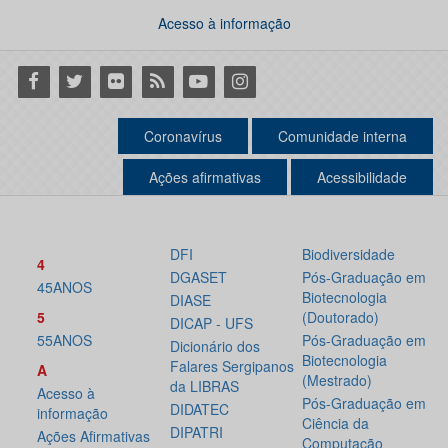
Acesso à informação
Facebook
Twitter
Flickr
RSS
Youtube
Instagram
Coronavírus
Comunidade interna
Ações afirmativas
Acessibilidade
DFI
Biodiversidade
4
DGASET
Pós-Graduação em
45ANOS
Biotecnologia
DIASE
5
(Doutorado)
DICAP - UFS
55ANOS
Pós-Graduação em
Dicionário dos
Biotecnologia
Falares Sergipanos
A
(Mestrado)
da LIBRAS
Acesso à
Pós-Graduação em
DIDATEC
informação
Ciência da
DIPATRI
Ações Afirmativas
Computação