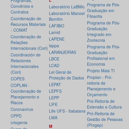
L
Programas,
Programa de Pós-
Convênios e
Laboratório LaBMic
Graduação em
Contratos
Laboratório Manoel
Filosofia
Coordenação de
Bomfim
Programa de Pós-
Recursos Materiais
LAFIBiO
Graduação
- COMAT
Lamid
Integrado em
Coordenação de
LAPENE
Zootecnia
Relações
lappa
Programa de Pós-
Internacionais (Cori)
LARANJEIRAS
Graduação
Coordinación de
Profissional em
LBCE
Relaciones
Economia
LCAD
Internacionales
Projeto Mais TI
(Cori)
Lei Geral de
Proplan - Pró-
Proteção de Dados
COPES
reitoria de
LEPAT
COPLAN -
Planejamento e
Coordenação de
LEPFS
Orçamento
Planejamento e
LEPP
Pró-Reitoria de
Riscos
LIFE
Extensão e Cultura
Coronavírus
Life UFS - Itabaiana
Pró-Reitoria de
CPPD
LMA
Gestão de Pessoas
criogenia
(Progep)
M