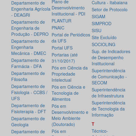
Plano de
Cultura - Itabaiana
Departamento de
Desenvolvimento
Engenharia Agrícola
Setor de Protocolo
Institucional - PDI
- DEAGRI
SIGAM
PLANTUR
Departamento de
SIMPROD
PNAIC
Engenharia de
SISU
Produção - DEPRO
Portal de Periódicos
Site Excluído
da UFS
Departamento de
SOCIOLING
Engenharia
Portal UFS
Sup. de Indicadores
Mecânica - DMEC
Portarias (até
de Desempenho
Departamento de
31/10/2017)
Institucional
Farmácia - DFA
Pós em Ciência da
Superintendência
Departamento de
Propriedade
de Comunicação -
Filosofia
Intelectual
SECOM
Departamento de
Pós em Ciência e
Superintendência
Fisiologia - CCBS /
Tecnologia de
de Infraestrutura
UFS
Alimentos
Superintendência
Departamento de
Pós em
de Tecnologia da
Fisioterapia - DFT
Desenvolvimento e
Informação
Meio Ambiente
Departamento de
T
(Doutorado)
Geologia
Técnico-
Pós em
Departamento de