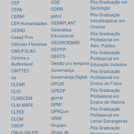
Pós-Graduação em
GDE
CEP
Sociologia
GDRR
CEPA
Pós-Graduação
gebol
CEPAP
Interdisciplinar em
GENAPLANT
CEP-Humanidades
Cinema
Geomática
CESAD
Pós-Graduação
Educacional
Cesad Prov
Profissional em
GEORIOEMAR
Ciências Florestais
Adm. Pública
GEPPIP
CIMUFSLAG
Pós-Graduação
GERTS
Cinema e
Profissional em
Gestão pro tempore
Audiovisual
Educação Inclusiva
Governança
CINTTEC
Pós-Graduação
Governança Digital
Profissional em
cis
Ensino de Física
GPCIR
CLEAR
Pós-Graduação
GPEOP
CLIO
Profissional em
gpmat
CLMDCEM
Ensino de História
GPMI
CLM-MAPE
Pós-Graduação
GPRCom
CLPEE
Profissional em
GRAF
CLQM
Letras Estrangeiras
Grupam
CMOP
Pós-Graduação
Grupo de
CMulti-SAUDE-
Profissional em