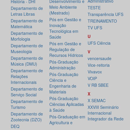
Administrativo
Desenvolvimento e
História - DHI
Meio Ambiente
TESTE
Departamento de
(Mestrado)
Letras Libras
Transparência UFS
Pós em Gestão e
Departamento de
TREINAMENTO
Inovação
Matemática
TV UFS
Tecnológica em
Departamento de
U
Saúde
Morfologia
UFS Ciência
Pós em Gestão e
Departamento de
Regulação de
Museologia
V
Recursos Hídricos
Departamento de
vencersaude
Pós-Graduação
Música (DMU)
Vice-reitoria
Administração
Departamento de
Vivavox
Pós-Graduação
Relações
VOIP
Ciência e
Internacionais
V RB SBEE
Engenharia de
Departamento de
Materiais
X
Serviço Social
Pós-Graduação
X SEMAC
Departamento de
Ciências Aplicadas
Turismo
XXVIII Seminário
à Saúde
Internacional
Departamento de
Pós-Graduação em
Integrador da Rede
Zootecnia (DZO)
Agricultura e
DEQ