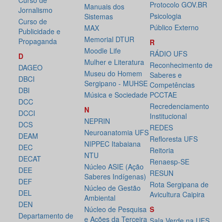
Curso de
Protocolo GOV.BR
Manuais dos
Jornalismo
Psicologia
Sistemas
Curso de
Público Externo
MAX
Publicidade e
Memorial DTUR
Propaganda
R
Moodle Life
RÁDIO UFS
D
Mulher e Literatura
Reconhecimento de
DAGEO
Museu do Homem
Saberes e
DBCI
Sergipano - MUHSE
Competências
DBI
Música e Sociedade
PCCTAE
DCC
Recredenciamento
N
DCCI
Institucional
NEPRIN
DCS
REDES
Neuroanatomia UFS
DEAM
Refloresta UFS
NIPPEC Itabaiana
DEC
Reitoria
NTU
DECAT
Renaesp-SE
Núcleo ASIE (Ação
DEE
RESUN
Saberes Indígenas)
DEF
Rota Sergipana de
Núcleo de Gestão
DEL
Avicultura Caipira
Ambiental
DEN
Núcleo de Pesquisa
S
Departamento de
e Ações da Terceira
Sala Verde na UFS