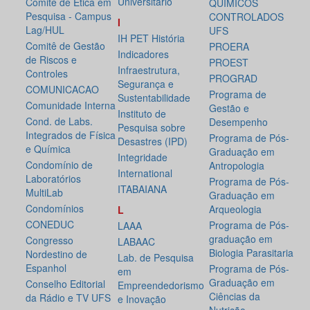
Universitário
Comitê de Ética em
QUÍMICOS
Pesquisa - Campus
CONTROLADOS
I
Lag/HUL
UFS
IH PET História
Comitê de Gestão
PROERA
Indicadores
de Riscos e
PROEST
Infraestrutura,
Controles
PROGRAD
Segurança e
COMUNICACAO
Programa de
Sustentabilidade
Comunidade Interna
Gestão e
Instituto de
Cond. de Labs.
Desempenho
Pesquisa sobre
Integrados de Física
Programa de Pós-
Desastres (IPD)
e Química
Graduação em
Integridade
Condomínio de
Antropologia
International
Laboratórios
Programa de Pós-
ITABAIANA
MultiLab
Graduação em
Condomínios
Arqueologia
L
CONEDUC
Programa de Pós-
LAAA
graduação em
Congresso
LABAAC
Biologia Parasitaria
Nordestino de
Lab. de Pesquisa
Espanhol
Programa de Pós-
em
Graduação em
Conselho Editorial
Empreendedorismo
Ciências da
da Rádio e TV UFS
e Inovação