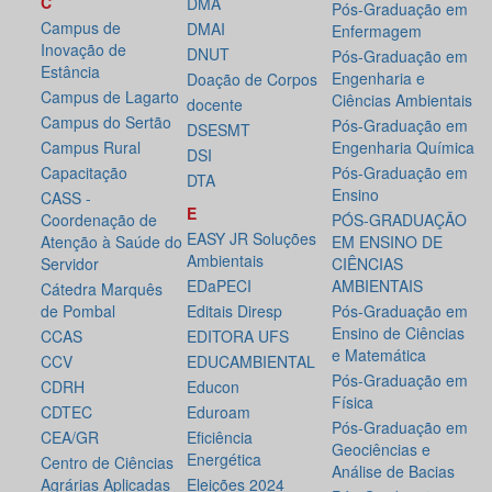
C
DMA
Pós-Graduação em
Campus de
DMAI
Enfermagem
Inovação de
DNUT
Pós-Graduação em
Estância
Engenharia e
Doação de Corpos
Campus de Lagarto
Ciências Ambientais
docente
Campus do Sertão
Pós-Graduação em
DSESMT
Campus Rural
Engenharia Química
DSI
Capacitação
Pós-Graduação em
DTA
Ensino
CASS -
E
Coordenação de
PÓS-GRADUAÇÃO
EASY JR Soluções
Atenção à Saúde do
EM ENSINO DE
Ambientais
Servidor
CIÊNCIAS
EDaPECI
AMBIENTAIS
Cátedra Marquês
de Pombal
Editais Diresp
Pós-Graduação em
Ensino de Ciências
CCAS
EDITORA UFS
e Matemática
CCV
EDUCAMBIENTAL
Pós-Graduação em
CDRH
Educon
Física
CDTEC
Eduroam
Pós-Graduação em
CEA/GR
Eficiência
Geociências e
Energética
Centro de Ciências
Análise de Bacias
Agrárias Aplicadas
Eleições 2024