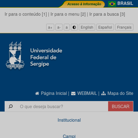
BRASIL
Ir para o conteúdo [1]
|
Ir para o menu [2]
|
Ir para a busca [3]
a+
a-
a
English
Español
Français
Página Inicial
|
WEBMAIL
|
Mapa do Site
Institucional
Campi