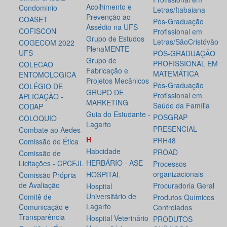
Acolhimento e
Condominio
Letras/Itabaiana
Prevenção ao
COASET
Pós-Graduação
Assédio na UFS
COFISCON
Profissional em
Grupo de Estudos
Letras/SãoCristóvão
COGECOM 2022
PlenaMENTE
UFS
PÓS-GRADUAÇÃO
Grupo de
PROFISSIONAL EM
COLECAO
Fabricação e
MATEMÁTICA
ENTOMOLOGICA
Projetos Mecânicos
Pós-Graduação
COLÉGIO DE
GRUPO DE
Profissional em
APLICAÇÃO -
MARKETING
Saúde da Família
CODAP
Guia do Estudante -
POSGRAP
COLOQUIO
Lagarto
PRESENCIAL
Combate ao Aedes
H
PRH48
Comissão de Ética
Habcidade
PROAD
Comissão de
HERBÁRIO - ASE
Licitações - CPCFJL
Processos
organizacionais
HOSPITAL
Comissão Própria
de Avaliação
Procuradoria Geral
Hospital
Universitário de
Comitê de
Produtos Químicos
Lagarto
Comunicação e
Controlados
Transparência
Hospital Veterinário
PRODUTOS