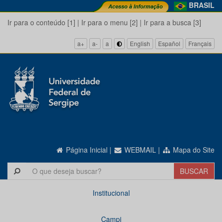
BRASIL
Ir para o conteúdo [1]
|
Ir para o menu [2]
|
Ir para a busca [3]
a+
a-
a
English
Español
Français
Página Inicial
|
WEBMAIL
|
Mapa do Site
Institucional
Campi