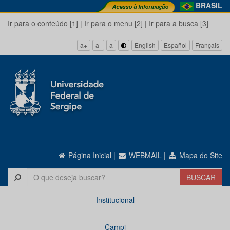
BRASIL
Ir para o conteúdo [1]
|
Ir para o menu [2]
|
Ir para a busca [3]
a+
a-
a
English
Español
Français
Página Inicial
|
WEBMAIL
|
Mapa do Site
Institucional
Campi